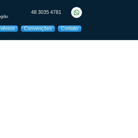
48 3035 4781
egião
vênios
Convenções
Contato