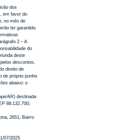
isão dos 
 em favor do 
m, no mês de 
rão ter garantido 
rmativas 
rágrafo 2 – A 
onsabilidade do 
iunda deste 
pelos descontos, 
o direito de 
o de próprio punho 
ões abaixo: o
lope/AR) destinada 
P 88.132.700;
a, 2651, Bairro 
31/07/2025