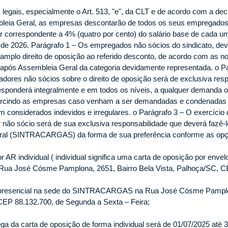
legais, especialmente o Art. 513, "e", da CLT e de acordo com a dec
leia Geral, as empresas descontarão de todos os seus empregados,
orrespondente a 4% (quatro por cento) do salário base de cada u
de 2026. Parágrafo 1 – Os empregados não sócios do sindicato, deve
lo direito de oposição ao referido desconto, de acordo com as no
após Assembleia Geral da categoria devidamente representada. o Pa
dores não sócios sobre o direito de oposição será de exclusiva resp
nderá integralmente e em todos os níveis, a qualquer demanda or
sarcindo as empresas caso venham a ser demandadas e condenadas 
 considerados indevidos e irregulares. o Parágrafo 3 – O exercício d
 não sócio será de sua exclusiva responsabilidade que deverá fazê-l
aboral (SINTRACARGAS) da forma de sua preferência conforme as opç
or AR individual ( individual significa uma carta de oposição por enve
 José Cósme Pamplona, 2651, Bairro Bela Vista, Palhoça/SC, CE
e presencial na sede do SINTRACARGAS na Rua José Cósme Pamplon
CEP 88.132.700, de Segunda a Sexta – Feira;
ega da carta de oposição de forma individual será de 01/07/2025 até 