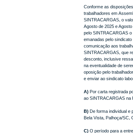
Conforme as disposições 
trabalhadores em Assemb
SINTRACARGAS, o valor c
Agosto de 2025 e Agosto 
pelo SINTRACARGAS o amp
emanadas pelo sindicato 
comunicação aos trabalha
SINTRACARGAS, que respo
desconto, inclusive res
na eventualidade de serem
oposição pelo trabalhador
e enviar ao sindicato l
A)
 Por carta registrada p
ao SINTRACARGAS na Rua
B) 
De forma individual 
Bela Vista, Palhoça/SC, 
C) 
O período para a entr