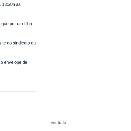
s 13:30h às
egue por um filho 
ite do sindicato ou 
mo envelope de 
Ver tudo