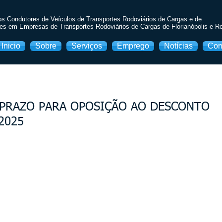
os Condutores de Veículos de Transportes Rodoviários de Cargas e de
es em Empresas de Transportes Rodoviários de Cargas de Florianópolis e R
Inicio
Sobre
Serviços
Emprego
Notícias
Con
PRAZO PARA OPOSIÇÃO AO DESCONTO
2025